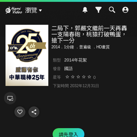
Hami Video
瀏覽
二局下，郭嚴文繼前一天再轟
一支陽春砲，桃猿打破鴨蛋，
搶下一分
2014．1分鐘 ．
普遍級
．HD畫質
2014年花絮
類型
國語
發音
0
星等
下架時間 2032年12月31日
請先登入