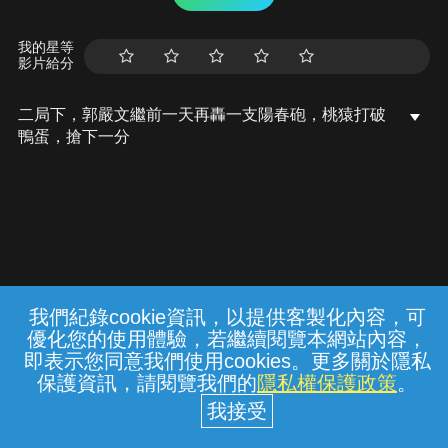
我的星等
影片給分
二局下，郭嚴文繼前一天再轟一支陽春砲，桃猿打破
鴨蛋，搶下一分
我們紀錄cookie資訊，以提供客製化內容，可
{{notifyMsg}}
優化您的使用體驗，若繼續閱覽本網站內容，
常見問題
線上客服
服務條款
隱私權保護
即表示您同意我們使用cookies。更多關於隱私
保護資訊，請閱覽我們的
隱私權保護政策
。
中華電信股份有限公司個人家庭分公司
(統一編號：96979949) © 2026