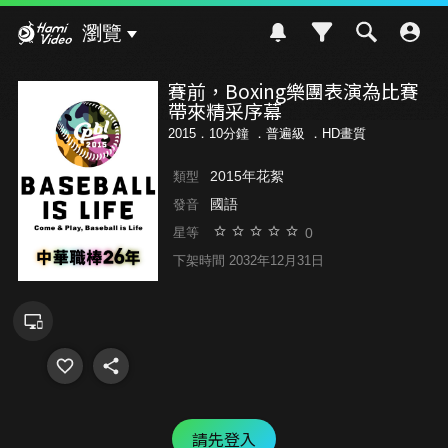
Hami Video
瀏覽
賽前，Boxing樂團表演為比賽
帶來精采序幕
2015．10分鐘 ．
普遍級
．HD畫質
2015年花絮
類型
國語
發音
0
星等
下架時間 2032年12月31日
請先登入