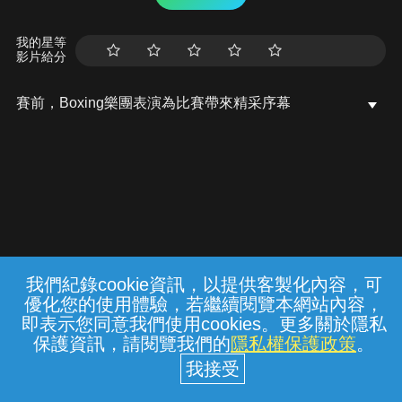
我的星等
影片給分
賽前，Boxing樂團表演為比賽帶來精采序幕
我們紀錄cookie資訊，以提供客製化內容，可
{{notifyMsg}}
優化您的使用體驗，若繼續閱覽本網站內容，
常見問題
線上客服
服務條款
隱私權保護
即表示您同意我們使用cookies。更多關於隱私
保護資訊，請閱覽我們的
隱私權保護政策
。
中華電信股份有限公司個人家庭分公司
(統一編號：96979949) © 2026