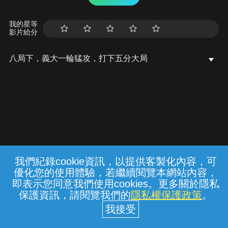
我的星等
影片給分
八局下，義大一輪猛攻，打下五分大局
我們紀錄cookie資訊，以提供客製化內容，可
{{notifyMsg}}
優化您的使用體驗，若繼續閱覽本網站內容，
常見問題
線上客服
服務條款
隱私權保護
即表示您同意我們使用cookies。更多關於隱私
保護資訊，請閱覽我們的
隱私權保護政策
。
中華電信股份有限公司個人家庭分公司
(統一編號：96979949) © 2026