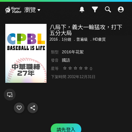
Hami Video
瀏覽
八局下，義大一輪猛攻，打下
五分大局
2016．1分鐘 ．
普遍級
．HD畫質
2016年花絮
類型
國語
發音
0
星等
下架時間 2032年12月31日
請先登入