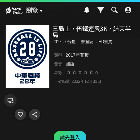
Hami Video
瀏覽
三局上，伍鐸連飆3K，結束半
局
2017．0分鐘 ．
普遍級
．HD畫質
2017年花絮
類型
國語
發音
0
星等
下架時間 2032年12月31日
請先登入