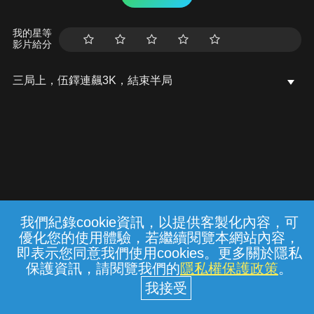
我的星等
影片給分
三局上，伍鐸連飆3K，結束半局
我們紀錄cookie資訊，以提供客製化內容，可
{{notifyMsg}}
優化您的使用體驗，若繼續閱覽本網站內容，
常見問題
線上客服
服務條款
隱私權保護
即表示您同意我們使用cookies。更多關於隱私
保護資訊，請閱覽我們的
隱私權保護政策
。
中華電信股份有限公司個人家庭分公司
(統一編號：96979949) © 2026