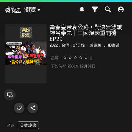
Hami Video
瀏覽
壽春皇帝袁公路，對決無雙戰
神呂奉先｜三國演義重開機
EP29
2022．台灣．17分鐘 ．
普遍級
．HD畫質
0
星等
下架時間 2031年12月31日
英雄說書
頻道