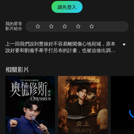
請先登入
我的星等
影片給分
上一回我們說到曹操好不容易離開傷心地宛城，原本
說好要和劉備手牽手打呂布的計畫，也被迫做出調
整。他利用漢獻帝的名義，以官爵引誘呂布撕毀和袁
術的婚約。被玩弄在股掌之間的呂布，一回過神，竟
相關影片
然發現怒火中燒的袁術，已經帶著七路大軍直衝徐州
而來。
編劇：阿睿
剪輯：Jin