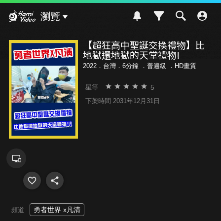
Hami Video
瀏覽
【超狂高中聖誕交換禮物】比
地獄還地獄的天堂禮物!
2022．台灣．6分鐘 ．
普遍級
．HD畫質
5
星等
下架時間 2031年12月31日
勇者世界 x凡清
頻道