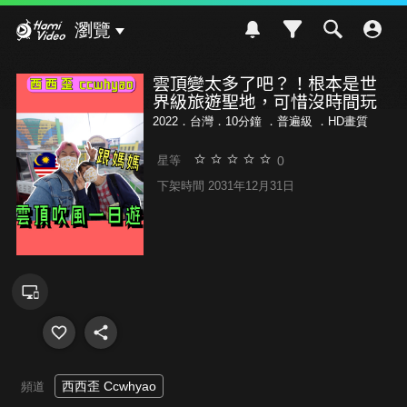
Hami Video
瀏覽
雲頂變太多了吧？！根本是世
界級旅遊聖地，可惜沒時間玩
2022．台灣．10分鐘 ．
普遍級
．HD畫質
0
星等
下架時間 2031年12月31日
西西歪 Ccwhyao
頻道