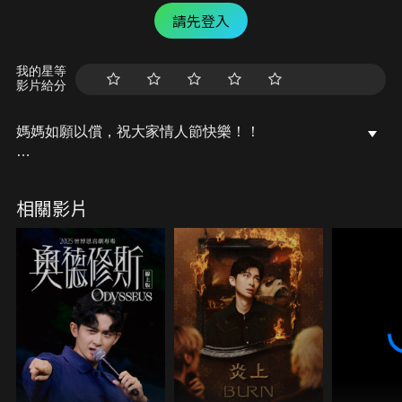
請先登入
我的星等
影片給分
媽媽如願以償，祝大家情人節快樂！！
YouTube/Facebook/Instagram：西西歪Ccwhyao
相關影片