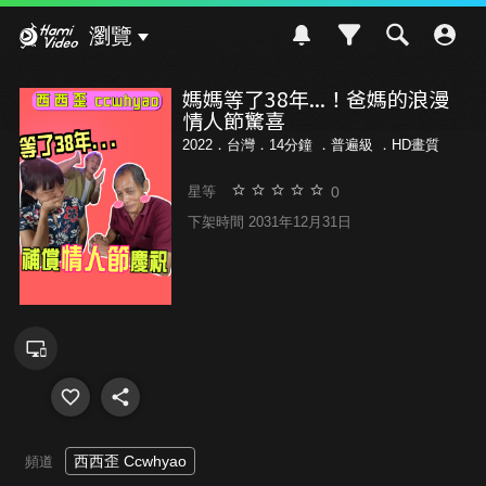
Hami Video
瀏覽
媽媽等了38年...！爸媽的浪漫
情人節驚喜️
2022．台灣．14分鐘 ．
普遍級
．HD畫質
0
星等
下架時間 2031年12月31日
西西歪 Ccwhyao
頻道