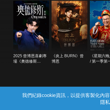
2025 曾博恩喜劇專
《炎上 BURN》曾
《星期六晚
場《奧德修斯
博恩
/ 第一季第
Odysseus》
{{notifyMsg}}
我們紀錄cookie資訊，以提供客製化
隱私