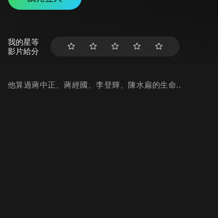
我的星等
影片給分
他算過蔣中正、蔣經國、李登輝、陳水扁的生命..