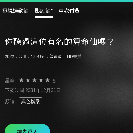
電視運動館
影劇館⁺
單次付費
你聽過這位有名的算命仙嗎？
2022．台灣．13分鐘 ．
普遍級
．HD畫質
星等
5
下架時間 2031年12月31日
頻道
異色檔案
請先登入