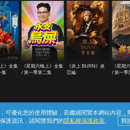
上》全集
《星期六晚上》全集
《炎上 BURN》炎
《星期
一集
/ 第一季第二集
亞綸
/ 第一
常見問題
線上客服
服務條款
隱私權保護
內容，可優化您的使用體驗，若繼續閱覽本網站內容，即表
保護資訊，請閱覽我們的
隱私權保護政策
。
中華電信股份有限公司個人家庭分公司 (統一編號：96979949) © 2026