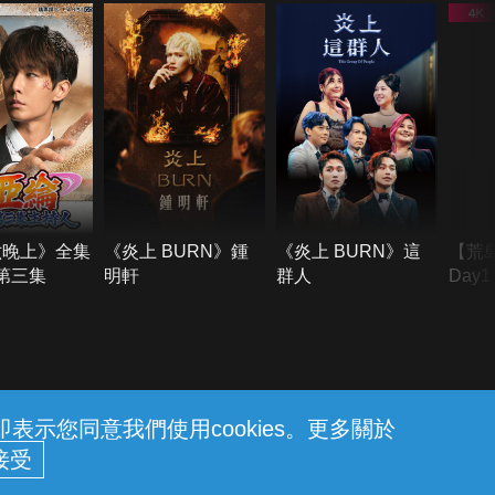
六晚上》全集
《炎上 BURN》鍾
《炎上 BURN》這
【荒
季第三集
明軒
群人
Day
難所
不了
示您同意我們使用cookies。更多關於