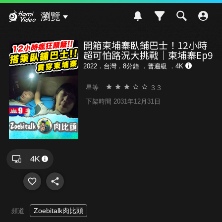
Hami Video
瀏覽
開箱柬埔寨臥鋪巴士！12小時
超可怕路況大挑戰｜柬埔寨Ep9
2022．台灣．8分鐘 ．
普遍級
．4K
3.3
星等
下架時間 2031年12月31日
Zoebitalk肉比頭
頻道