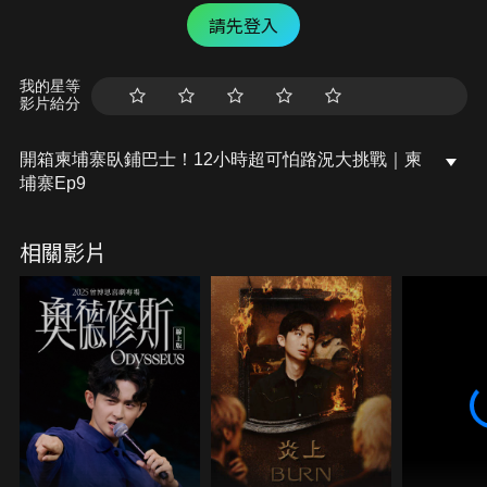
請先登入
我的星等
影片給分
開箱柬埔寨臥鋪巴士！12小時超可怕路況大挑戰｜柬
埔寨Ep9
相關影片