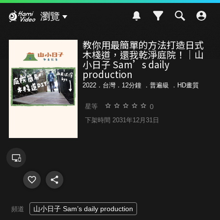
Hami Video
瀏覽
教你用最簡單的方法打造日式
木棧道，還我乾淨庭院！｜山
小日子 Sam’s daily
production
2022．台灣．12分鐘 ．
普遍級
．HD畫質
0
星等
下架時間 2031年12月31日
山小日子 Sam’s daily production
頻道