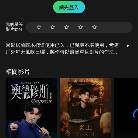
請先登入
我的星等
影片給分
因鄰居前院木棧道使用已久，已腐壞不堪使用，考慮
戶外每天風吹日曬，製作時以最簡單且划算的作法為
目標，可以使用2-3年即可，所以在製作方式使用常
見的水泥模板川字型結構，這樣的方式簡單快速，結
相關影片
構非常強且穩固，想把泥濘或是凹凸不平的地面拉
平，都能適用這樣的方法處理，需要修繕地面的朋友
不妨一起來DIY看看吧！