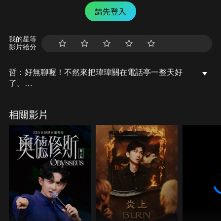
請先登入
我的星等
影片給分
哲：好無聊喔！不然來把瑋瑋關在電話亭一整天好
了。
瑋：....說好的外拍呢？？？
相關影片