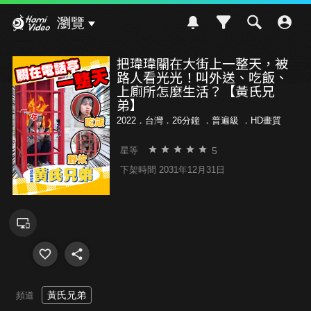
Hami Video
瀏覽
把瑋瑋關在大街上一整天，被
路人看光光！叫外送、吃飯、
上廁所怎麼生活？【黃氏兄
弟】
2022．台灣．26分鐘 ．
普遍級
．HD畫質
5
星等
下架時間 2031年12月31日
黃氏兄弟
頻道