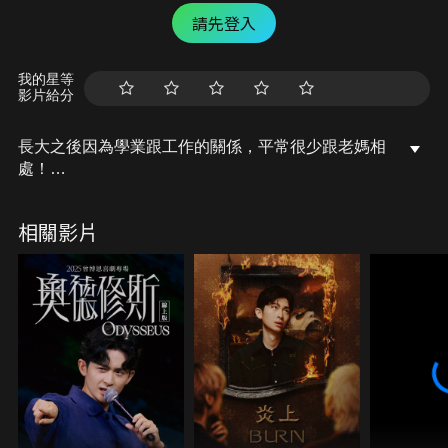
請先登入
我的星等
影片給分
長大之後因為學業跟工作的關係，平常很少跟老媽相
處！
今天安排跟老媽度過了完整的一天:)))
幫老媽化妝、打扮～
相關影片
到底會變成什麼樣子呢ＸＤ？？