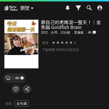
Hami Video
瀏覽
跟自己的老媽混一整天！｜金
魚腦 Goldfish Brain
2022．台灣．12分鐘 ．
普遍級
．4K
5
星等
下架時間 2031年12月31日
金魚腦
頻道