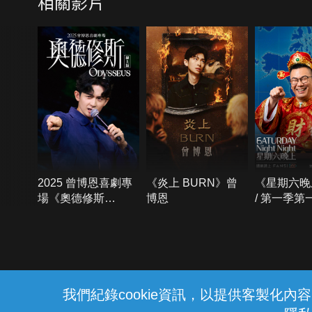
相關影片
2025 曾博恩喜劇專
《炎上 BURN》曾
《星期六晚
場《奧德修斯
博恩
/ 第一季第
Odysseus》
{{notifyMsg}}
我們紀錄cookie資訊，以提供客製化