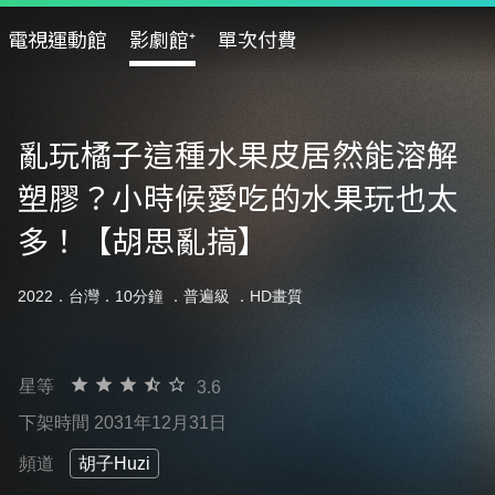
電視運動館
影劇館⁺
單次付費
亂玩橘子這種水果皮居然能溶解
塑膠？小時候愛吃的水果玩也太
多！【胡思亂搞】
2022．台灣．10分鐘 ．
普遍級
．HD畫質
星等
3.6
下架時間 2031年12月31日
頻道
胡子Huzi