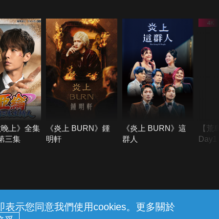
六晚上》全集
《炎上 BURN》鍾
《炎上 BURN》這
【荒
季第三集
明軒
群人
Day
難所
不了
示您同意我們使用cookies。更多關於