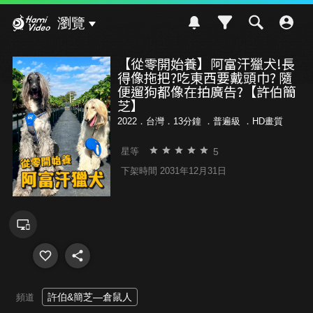
Hami Video
瀏覽
【從零開始養】阿富汗獵犬!長
得像拖把?吃東西要戴頭巾? 隨
便遛狗都像在拍廣告?【許伯簡
芝】
2022．台灣．13分鐘 ．
普遍級
．HD畫質
5
星等
下架時間 2031年12月31日
許伯&簡芝—倉鼠人
頻道