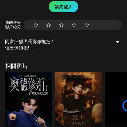
請先登入
我的星等
影片給分
阿富汗獵犬長得像拖把?
但更像拖把!
吃東西要戴頭巾?
隨便遛狗都像在拍廣告?
相關影片
那就開始我們今天的主題，從零開始養阿富汗獵犬!