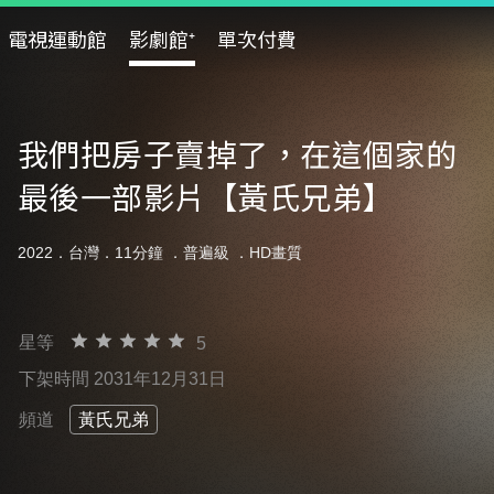
電視運動館
影劇館⁺
單次付費
我們把房子賣掉了，在這個家的
最後一部影片【黃氏兄弟】
2022．台灣．11分鐘 ．
普遍級
．HD畫質
星等
5
下架時間 2031年12月31日
頻道
黃氏兄弟