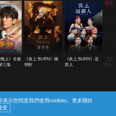
六晚上》全集
《炎上 BURN》鍾
《炎上 BURN》這
【荒
季第三集
明軒
群人
Day
難所
不了
示您同意我們使用cookies。更多關於