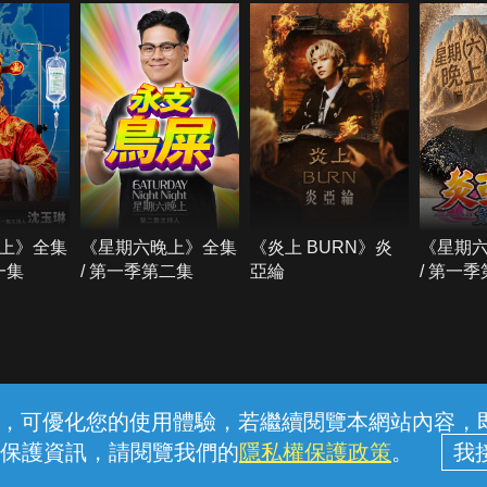
上》全集
《星期六晚上》全集
《炎上 BURN》炎
《星期
一集
/ 第一季第二集
亞綸
/ 第一
常見問題
線上客服
服務條款
隱私權保護
內容，可優化您的使用體驗，若繼續閱覽本網站內容，即表
保護資訊，請閱覽我們的
隱私權保護政策
。
中華電信股份有限公司個人家庭分公司 (統一編號：96979949) © 2026