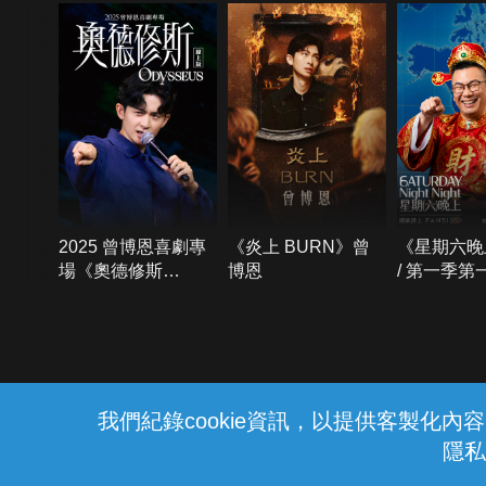
2025 曾博恩喜劇專
《炎上 BURN》曾
《星期六晚
場《奧德修斯
博恩
/ 第一季第
Odysseus》
{{notifyMsg}}
我們紀錄cookie資訊，以提供客製化
隱私