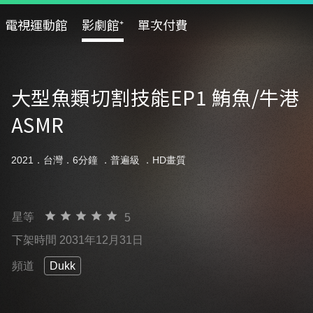
電視運動館
影劇館⁺
單次付費
大型魚類切割技能EP1 鮪魚/牛港
ASMR
2021．台灣．6分鐘 ．
普遍級
．HD畫質
星等
5
下架時間 2031年12月31日
頻道
Dukk