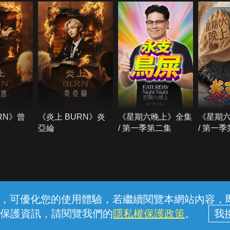
RN》曾
《炎上 BURN》炎
《星期六晚上》全集
《星期
亞綸
/ 第一季第二集
/ 第一
常見問題
線上客服
服務條款
隱私權保護
內容，可優化您的使用體驗，若繼續閱覽本網站內容，即表
保護資訊，請閱覽我們的
隱私權保護政策
。
中華電信股份有限公司個人家庭分公司 (統一編號：96979949) © 2026