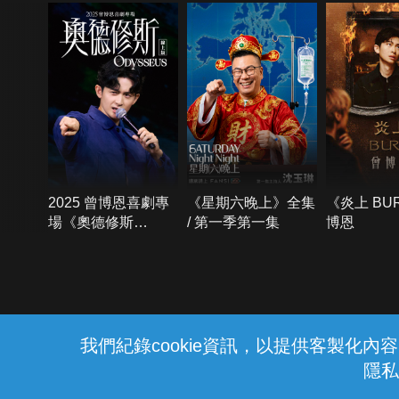
2025 曾博恩喜劇專
《星期六晚上》全集
《炎上 BU
場《奧德修斯
/ 第一季第一集
博恩
Odysseus》
{{notifyMsg}}
我們紀錄cookie資訊，以提供客製化
隱私