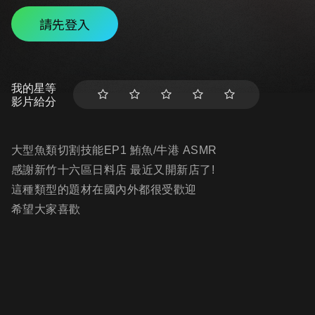
請先登入
我的星等
影片給分
大型魚類切割技能EP1 鮪魚/牛港 ASMR
感謝新竹十六區日料店 最近又開新店了!
這種類型的題材在國內外都很受歡迎
希望大家喜歡