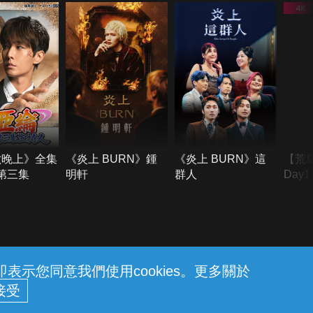
六晚上》全集
《炎上 BURN》鍾
《炎上 BURN》這
【荒
季第三集
明軒
群人
Day
難所
不了
示您同意我們使用cookies。更多關於