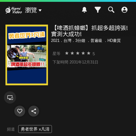
Hami Video
瀏覽
【啤酒抓蟑螂】抓超多超誇張!
實測大成功!
2021．台灣．3分鐘 ．
普遍級
．HD畫質
5
星等
下架時間 2031年12月31日
勇者世界 x凡清
頻道