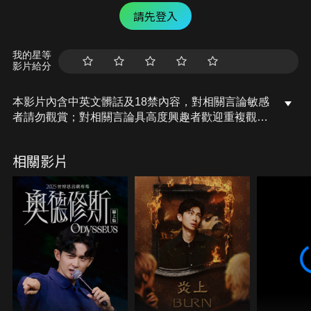
請先登入
我的星等
影片給分
本影片內含中英文髒話及18禁內容，對相關言論敏感
者請勿觀賞；對相關言論具高度興趣者歡迎重複觀
看。
相關影片