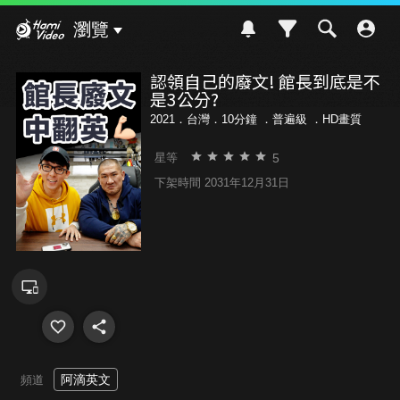
Hami Video
瀏覽
認領自己的廢文! 館長到底是不
是3公分?
2021．台灣．10分鐘 ．
普遍級
．HD畫質
5
星等
下架時間 2031年12月31日
阿滴英文
頻道