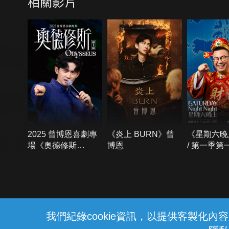
相關影片
2025 曾博恩喜劇專
《炎上 BURN》曾
《星期六晚
場《奧德修斯
博恩
/ 第一季第
Odysseus》
{{notifyMsg}}
我們紀錄cookie資訊，以提供客製化