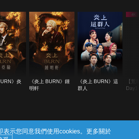
BURN》炎
《炎上 BURN》鍾
《炎上 BURN》這
【荒
明軒
群人
Day
難所
不了
示您同意我們使用cookies。更多關於