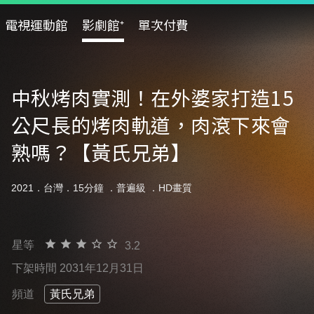
電視運動館
影劇館⁺
單次付費
中秋烤肉實測！在外婆家打造15
公尺長的烤肉軌道，肉滾下來會
熟嗎？【黃氏兄弟】
2021．台灣．15分鐘 ．
普遍級
．HD畫質
星等
3.2
下架時間 2031年12月31日
頻道
黃氏兄弟