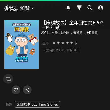
Hami Video
瀏覽
【床編故事】童年回憶篇EP02
－四神獸
2021．台灣．6分鐘 ．
普遍級
．HD畫質
5
星等
下架時間 2031年12月31日
床編故事 Bad Time Stories
頻道