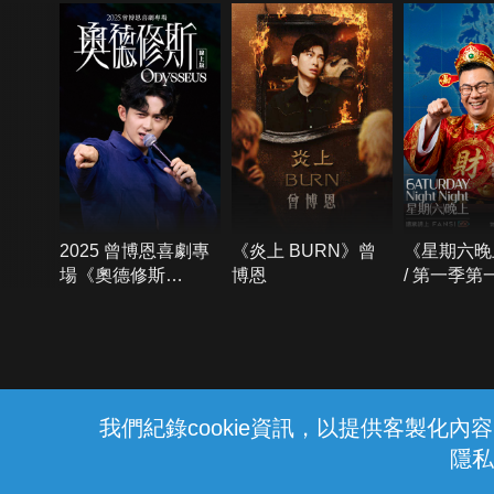
2025 曾博恩喜劇專
《炎上 BURN》曾
《星期六晚
場《奧德修斯
博恩
/ 第一季第
Odysseus》
{{notifyMsg}}
我們紀錄cookie資訊，以提供客製化
隱私