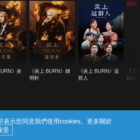
BURN》炎
《炎上 BURN》鍾
《炎上 BURN》這
【荒
明軒
群人
Day
難所
不了
示您同意我們使用cookies。更多關於