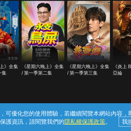
上》全集
《星期六晚上》全集
《星期六晚上》全集
《炎上 
一集
/ 第一季第二集
/ 第一季第三集
亞綸
常見問題
線上客服
服務條款
隱私權保護
內容，可優化您的使用體驗，若繼續閱覽本網站內容，即表
保護資訊，請閱覽我們的
隱私權保護政策
。
中華電信股份有限公司個人家庭分公司 (統一編號：96979949) © 2026