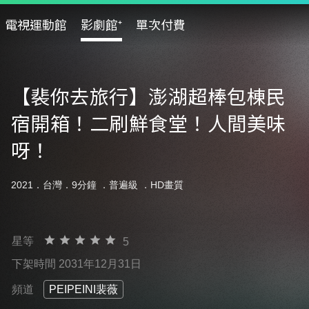
電視運動館
影劇館⁺
單次付費
【裴你去旅行】澎湖超棒包棟民
宿開箱！二刷鮮食堂！人間美味
呀！
2021．台灣．9分鐘 ．
普遍級
．HD畫質
星等
5
下架時間 2031年12月31日
頻道
PEIPEINI裴薇