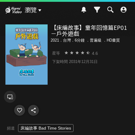
Hami Video
瀏覽
【床編故事】童年回憶篇EP01
－戶外遊戲
2021．台灣．6分鐘 ．
普遍級
．HD畫質
4.6
星等
下架時間 2031年12月31日
床編故事 Bad Time Stories
頻道