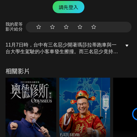
請先登入
我的星等
影片給分
11月7日時，台中有三名惡少開著瑪莎拉蒂跑車與一
台大學生駕駛的小客車發生擦撞。而三名惡少竟持球
棒痛毆大學生，將大學生打到一度病危。警方獲報到
場，竟只將人帶回警局訊問，就把人放了。
相關影片