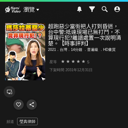
Hami Video
瀏覽
超跑惡少當街把人打到昏迷，
台中警:抵達現場已無打鬥，不
算現行犯?離譜處置一次說明清
楚。【時事評判】
2021．台灣．14分鐘 ．
普遍級
．HD畫質
5
星等
下架時間 2031年12月31日
瑩真律師
頻道