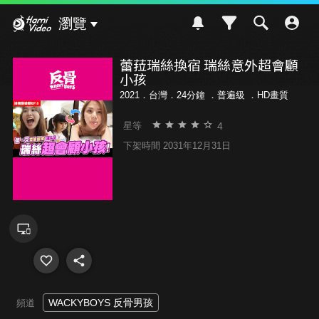
Hami Video
瀏覽
蕾菈瑞絲換宿 瑞絲意外超會顧
小孩
2021．台灣．24分鐘 ．
普遍級
．HD畫質
4
星等
下架時間 2031年12月31日
WACKYBOYS 反骨男孩
頻道