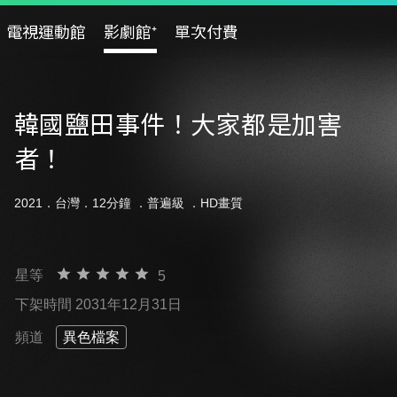
電視運動館
影劇館⁺
單次付費
韓國鹽田事件！大家都是加害
者！
2021．台灣．12分鐘 ．
普遍級
．HD畫質
星等
5
下架時間 2031年12月31日
頻道
異色檔案