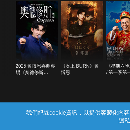
2025 曾博恩喜劇專
《炎上 BURN》曾
《星期六晚
場《奧德修斯
博恩
/ 第一季第
Odysseus》
{{notifyMsg}}
我們紀錄cookie資訊，以提供客製化
隱私