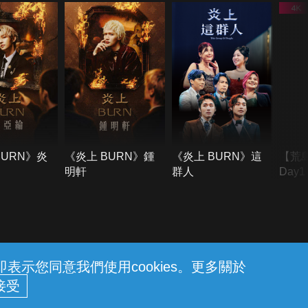
BURN》炎
《炎上 BURN》鍾
《炎上 BURN》這
【荒
明軒
群人
Day
難所
不了
示您同意我們使用cookies。更多關於