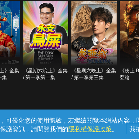
上》全集
《星期六晚上》全集
《星期六晚上》全集
《炎上 
一集
/ 第一季第二集
/ 第一季第三集
亞綸
常見問題
線上客服
服務條款
隱私權保護
內容，可優化您的使用體驗，若繼續閱覽本網站內容，即表
保護資訊，請閱覽我們的
隱私權保護政策
。
中華電信股份有限公司個人家庭分公司 (統一編號：96979949) © 2026