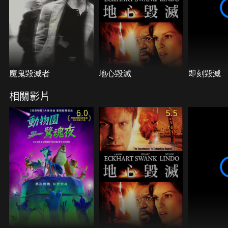
魔鬼毀滅者
地心毀滅
即刻毀滅
相關影片
6.0
5.5