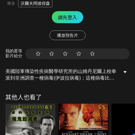
沃爾夫岡彼得森
導演
請先登入
播放預告片
我的星等
影片給分
美國陸軍傳染性疾病醫學研究所的山姆丹尼爾上校奉
派到非洲調查一種病毒(伊波拉病毒)；這種病毒比黑
死病更致命，比流行性感冒更容易傳染，一旦爆發就
無法收拾；他將不惜一切，圍堵著不讓病毒擴散全
其他人也看了
球。
6.1
5.5