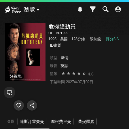
Hami Video
瀏覽
危機總動員
OUTBREAK
1995．美國．128分鐘 ．
限制級
．
評分6.6
．
HD畫質
劇情
類型
英語
發音
4.6
星等
好萊塢
下架時間 2027年07月02日
演員
達斯汀霍夫曼
摩根費里曼
蕾妮羅素