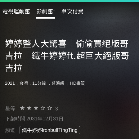
電視運動館
影劇館⁺
單次付費
婷婷整人大驚喜｜偷偷買絕版哥
吉拉｜鐵牛婷婷ft.超巨大絕版哥
吉拉
2021．台灣．11分鐘 ．
普遍級
．HD畫質
星等
3
下架時間 2031年12月31日
頻道
鐵牛婷婷IronbullTingTing