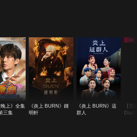
六晚上》全集
《炎上 BURN》鍾
《炎上 BURN》這
【荒
季第三集
明軒
群人
Day
難所
不了