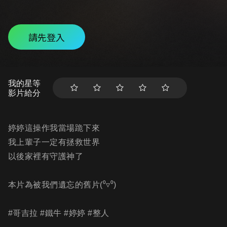
請先登入
我的星等
影片給分
婷婷這操作我當場跪下來
我上輩子一定有拯救世界
以後家裡有守護神了
本片為被我們遺忘的舊片(⁰▿⁰)
#哥吉拉 #鐵牛 #婷婷 #整人