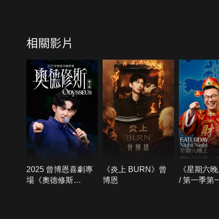
相關影片
2025 曾博恩喜劇專
《炎上 BURN》曾
《星期六晚
場《奧德修斯
博恩
/ 第一季第
Odysseus》