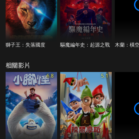
獅子王：失落國度
驅魔編年史：起源之戰
木蘭：橫
相關影片
6.8
5.1