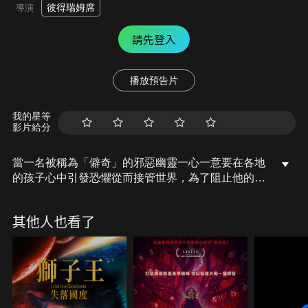
彼得瑞姆席
導演
請先登入
播放預告片
我的星等
影片給分
當一名被稱為「僻奇」的邪惡幽靈一心一意要在各地
的孩子心中引發恐懼從而接管世界，為了阻止他的邪
惡計畫，聖誕老人、復活節兔、傑克凍人、牙仙和沙
人匯聚，眾多守護神破天荒首次團結組成捍衛聯盟共
其他人也看了
同應敵。他們從北極最深的隱蔽處到上海的屋頂至新
英格蘭的迷你小鎮，一路對抗邪惡勢力，傾力揮灑神
奇魔力以保護全世界小孩無限的想像力與純真的信
仰。