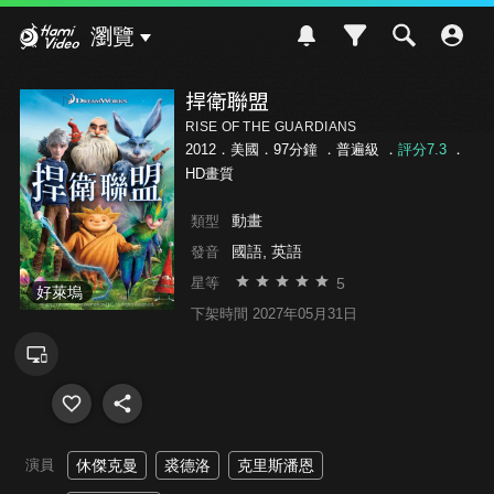
Hami Video
瀏覽
捍衛聯盟
RISE OF THE GUARDIANS
2012．美國．97分鐘 ．
普遍級
．
評分7.3
．
HD畫質
動畫
類型
國語, 英語
發音
5
星等
好萊塢
下架時間 2027年05月31日
演員
休傑克曼
裘德洛
克里斯潘恩