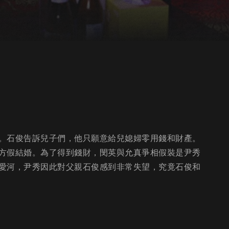
。石俊告訴兒子們，他只願意給兒媳婦零用錢和財產。
方假結婚。為了得到錢財，閔英與允真爭相假裝是尹秀
愛河，尹秀因此對父親石俊感到非常失望，究竟石俊和