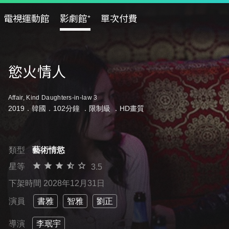
電視運動館
影劇館⁺
單次付費
慾火情人
Affair, Kind Daughters-in-law 3
2019．韓國．102分鐘 ．
限制級
．HD畫質
類型
藝術情慾
星等
3.5
下架時間 2028年12月31日
演員
書雅
智雅
劉正
導演
李珉宇