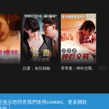
娃
託妻：為兒捐軀
零零妻：呻吟交戰
閃耀
示您同意我們使用cookies。更多關於