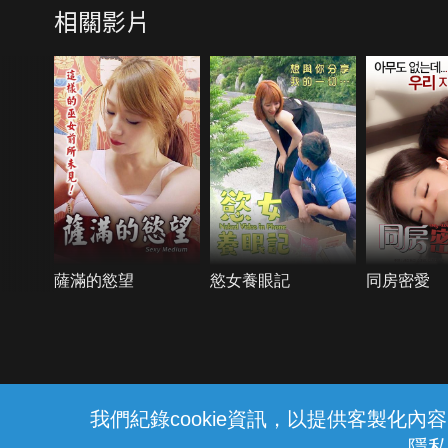
相關影片
薩滿的慾望
慾女養眼記
同房密愛
{{notifyMsg}}
我們紀錄cookie資訊，以提供客製化
隱私