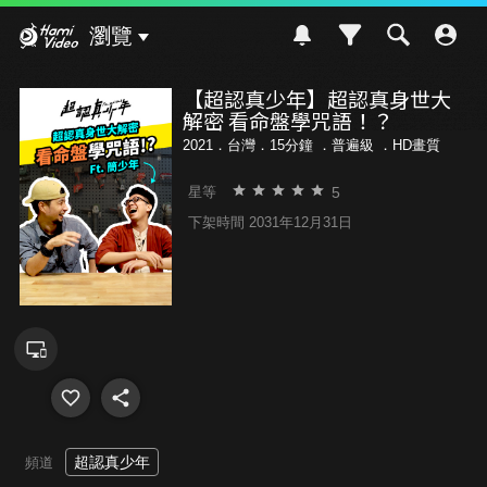
Hami Video
瀏覽
【超認真少年】超認真身世大
解密 看命盤學咒語！？
2021．台灣．15分鐘 ．
普遍級
．HD畫質
5
星等
下架時間 2031年12月31日
超認真少年
頻道