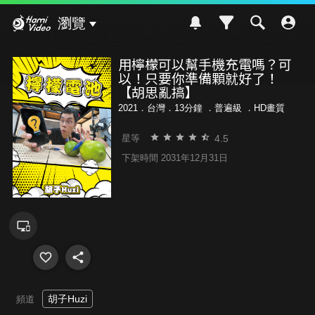
Hami Video
瀏覽
用檸檬可以幫手機充電嗎？可
以！只要你準備顆就好了！
【胡思亂搞】
2021．台灣．13分鐘 ．
普遍級
．HD畫質
4.5
星等
下架時間 2031年12月31日
胡子Huzi
頻道