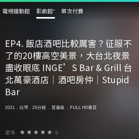
電視運動館
影劇館⁺
單次付費
EP4. 飯店酒吧比較厲害？征服不
了的20樓高空美景，大台北夜景
盡收眼底 INGE’S Bar & Grill 台
北萬豪酒店｜酒吧房仲｜Stupid
Bar
2021．台灣．25分鐘 ．
普遍級
．FULL HD畫質
星等
5