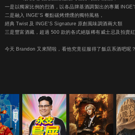
一是以獨家比例的烈酒，以各品牌基酒調製出的專屬 INGE’
二是融入 INGE’S 餐點碳烤煙燻的獨特風格，
經典 Twist 及 INGE’S Signature 原創風味調酒兩大類
三是豐富酒藏，超過 500 款的各式絕版稀有威士忌及拍賣
今天 Brandon 又來鬧啦，看他究竟征服得了飯店系酒吧呢