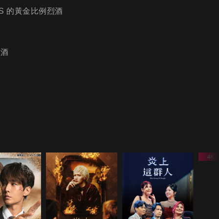
S 的黃金比例烈酒
紅酒
？