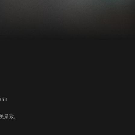
ill
絕美景致。