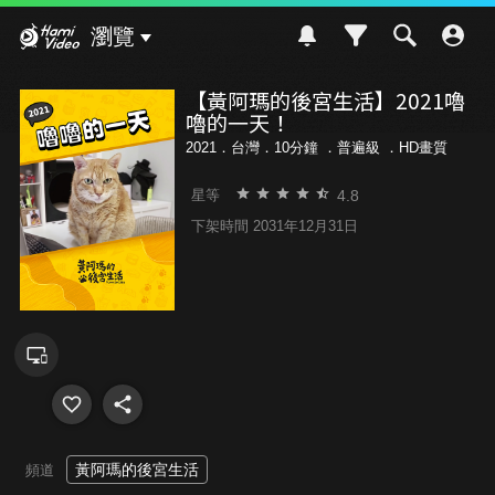
Hami Video
瀏覽
【黃阿瑪的後宮生活】2021嚕
嚕的一天！
2021．台灣．10分鐘 ．
普遍級
．HD畫質
4.8
星等
下架時間 2031年12月31日
黃阿瑪的後宮生活
頻道