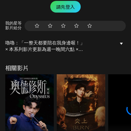
請先登入
我的星等
影片給分
嚕嚕：「一整天都要陪在我身邊喔！」
× 本系列影片更新為週一晚間六點 ×
阿瑪官網：https://www.fumeanstore.com
相關影片
-
第七本年度著作《等我回家的你》
台灣（瑪瑪商行）：https://reurl.cc/Kxxa5n
（瑪瑪商行 獨家贈送「後宮出遊趣插畫明信片一張，
隨機出貨不挑款」其他通路沒有贈送喔～）
港澳地區：https://reurl.cc/8yygV7
馬新地區：https://reurl.cc/bzzGvr
【近期活動】