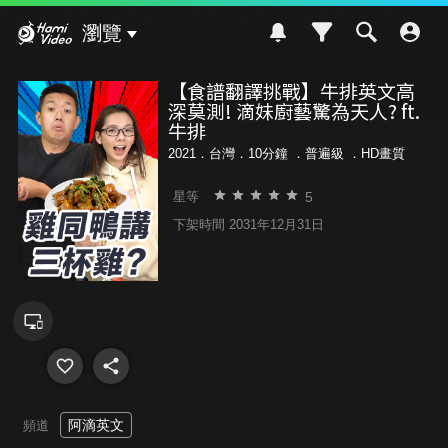
Hami Video
瀏覽
【食譜翻譯挑戰】牛排英文高
深莫測! 滴妹廚藝驚為天人? ft.
牛排
2021．台灣．10分鐘 ．
普遍級
．HD畫質
5
星等
下架時間 2031年12月31日
阿滴英文
頻道