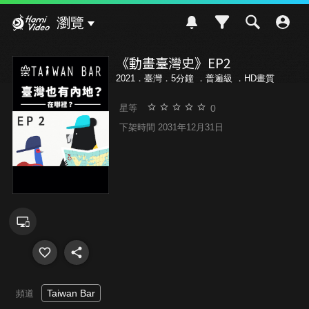
Hami Video
瀏覽
《動畫臺灣史》EP2
2021．臺灣．5分鐘 ．
普遍級
．HD畫質
0
星等
下架時間 2031年12月31日
Taiwan Bar
頻道