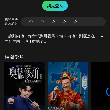
請先登入
我的星等
影片給分
一說到內地，你會想到哪裡呢？蛤？內地？到底是在
內什麼內，地什麼地？
第一次世界大戰後，民族自決的聲浪高漲，於是像日
相關影片
本這種帝國主義的國家，便開始努力推動同化主義。
臺灣從「特別統治時期」走入「內地延長主義時
期」。像是總督府頒布了「新臺灣教育令」，讓臺灣
的政治、教育、藝術都被西方文化影響，然而這表面
的同化與平等，背後卻也暗藏危險......
跟著臺灣吧經典節目《動畫臺灣史》，用有趣的動
畫，一起認識臺灣歷史！