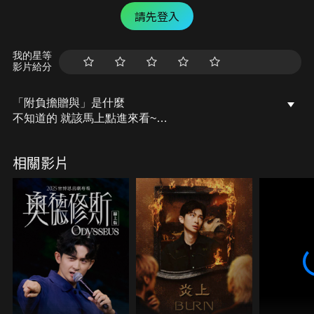
請先登入
我的星等
影片給分
「附負擔贈與」是什麼
不知道的 就該馬上點進來看~
知道的可以來練習一下台語聽力啦 ^0^
相關影片
台語大挑戰!!!!
緊張緊張~~
首次嘗試用台語拍完整支影片
大家一起來聽聽有沒有說得很標準️
P.S. 此為員林腔喔～