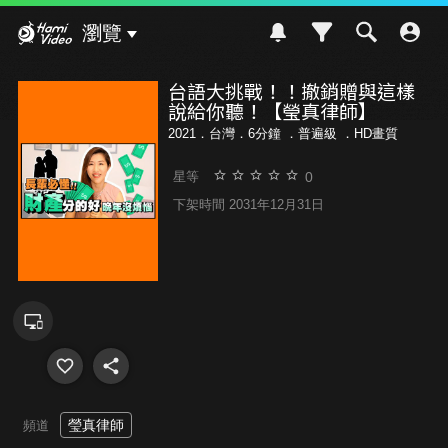
Hami Video
瀏覽
台語大挑戰！！撤銷贈與這樣
說給你聽！【瑩真律師】
2021．台灣．6分鐘 ．
普遍級
．HD畫質
0
星等
下架時間 2031年12月31日
瑩真律師
頻道