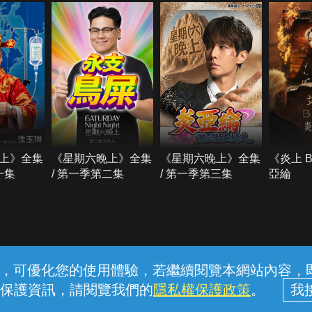
上》全集
《星期六晚上》全集
《星期六晚上》全集
《炎上 
一集
/ 第一季第二集
/ 第一季第三集
亞綸
常見問題
線上客服
服務條款
隱私權保護
內容，可優化您的使用體驗，若繼續閱覽本網站內容，即表
保護資訊，請閱覽我們的
隱私權保護政策
。
中華電信股份有限公司個人家庭分公司 (統一編號：96979949) © 2026