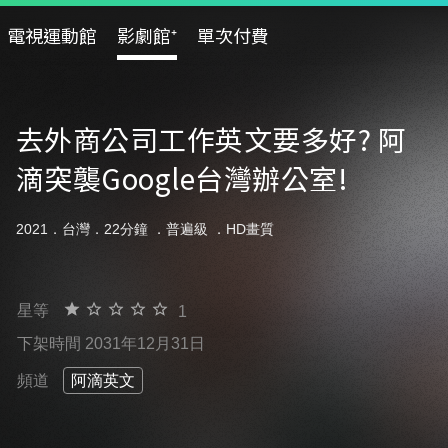
電視運動館
影劇館⁺
單次付費
去外商公司工作英文要多好? 阿
滴突襲Google台灣辦公室!
2021．台灣．22分鐘 ．
普遍級
．HD畫質
星等
1
下架時間 2031年12月31日
頻道
阿滴英文