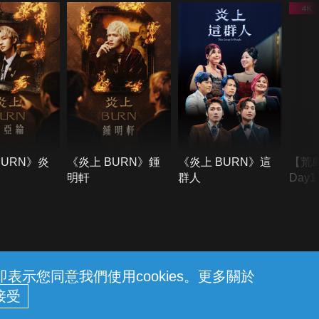
BURN》炎
《炎上 BURN》鍾
《炎上 BURN》這
【荒
明軒
群人
Day
難所
不了
示您同意我們使用cookies。更多關於