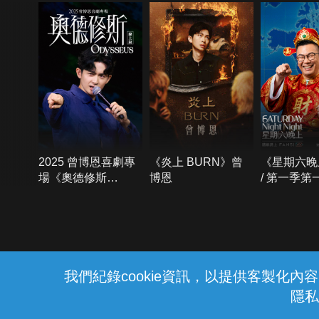
2025 曾博恩喜劇專
《炎上 BURN》曾
《星期六晚
場《奧德修斯
博恩
/ 第一季第
Odysseus》
{{notifyMsg}}
我們紀錄cookie資訊，以提供客製化
隱私