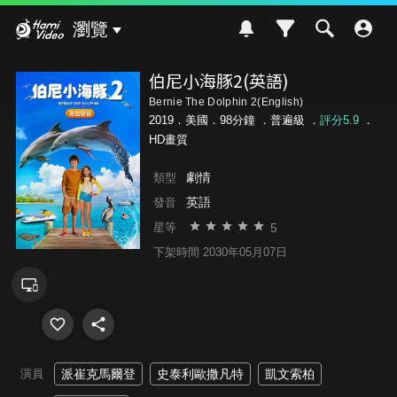
Hami Video
瀏覽
伯尼小海豚2(英語)
Bernie The Dolphin 2(English)
2019．美國．98分鐘 ．
普遍級
．
評分5.9
．
HD畫質
劇情
類型
英語
發音
5
星等
下架時間 2030年05月07日
演員
派崔克馬爾登
史泰利歐撒凡特
凱文索柏