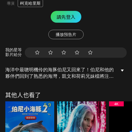
柯克哈里斯
導演
請先登入
播放預告片
我的星等
影片給分
海洋中最聰明機伶的海豚伯尼又回來了！伯尼和他的
夥伴們回到了熟悉的海灣，凱文和荷莉兄妹檔將注意
力轉移到海洋救援站的新海豚「小淘氣」身上；同
時，陰險的惡棍溫斯頓也從監獄被釋放出來，並暗中
其他人也看了
策劃邪惡的復仇計畫。兄妹檔和小海豚伯尼將再次聯
手捍衛海洋生態！
5.9