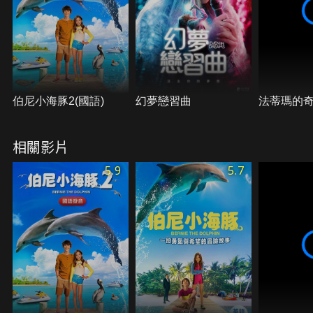
伯尼小海豚2(國語)
幻夢戀習曲
法蒂瑪的
相關影片
5.9
5.7