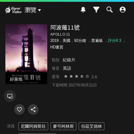
Hami Video
瀏覽
阿波羅11號
APOLLO 11
2019．美國．92分鐘 ．
普遍級
．
評分8.3
．
HD畫質
紀錄片
類型
英語
發音
3.6
星等
好萊塢
下架時間 2027年09月21日
演員
尼爾阿姆斯壯
麥可柯林斯
伯茲艾德林