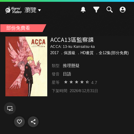
Hami Video
瀏覽
部份免費看
ACCA13區監察課
ACCA: 13-ku Kansatsu-ka
2017 ．
保護級
．HD畫質 ．全12集(部分免費)
推理懸疑
類型
日語
發音
4.7
星等
下架時間
2026年12月31日