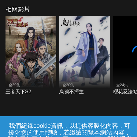
相關影片
全39集
全20集
全24集
王者天下S2
烏鴉不擇主
櫻花忍法
我們紀錄cookie資訊，以提供客製化內容，可
{{notifyMsg}}
優化您的使用體驗，若繼續閱覽本網站內容，
常見問題
線上客服
服務條款
隱私權保護