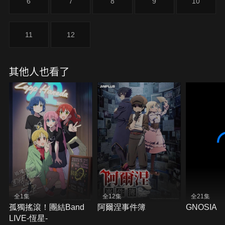
6
7
8
9
10
11
12
其他人也看了
全1集
全12集
全21集
孤獨搖滾！團結Band
阿爾涅事件簿
GNOSIA
LIVE-恆星-