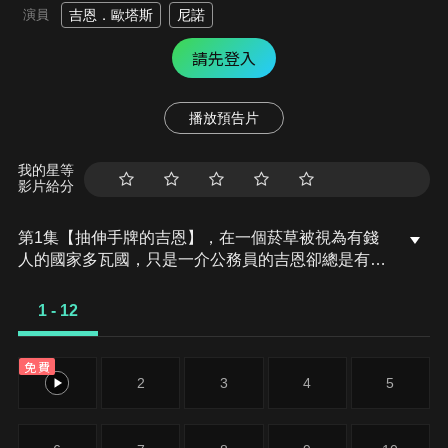
演員
吉恩．歐塔斯
尼諾
請先登入
播放預告片
我的星等
影片給分
第1集【抽伸手牌的吉恩】，在一個菸草被視為有錢
人的國家多瓦國，只是一介公務員的吉恩卻總是有著
抽不完的菸…?以和平之鳥ACCA為象徵，看似國泰
民安，四海昇平的多瓦國，就在此時傳出即將爆發政
1 - 12
變的小道消息！
免費
1
2
3
4
5