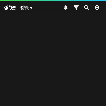
Hami Video
瀏覽