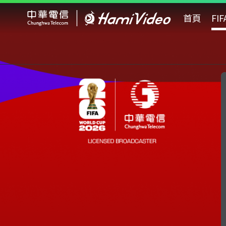
Hami Video
首頁
FI