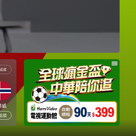
追蹤
挪威
追蹤