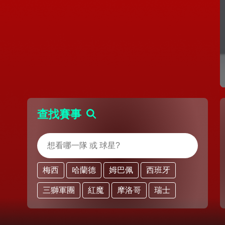
查找賽事
梅西
哈蘭德
姆巴佩
西班牙
三獅軍團
紅魔
摩洛哥
瑞士