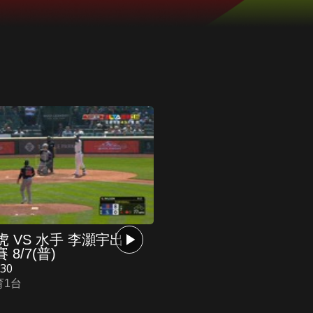
虎 VS 水手 李灝宇出
 8/7(普)
:30
育1台