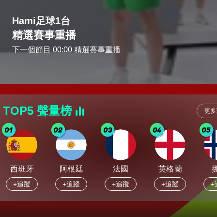
Hami足球1台
精選賽事重播
下一個節目 00:00 精選賽事重播
TOP5 聲量榜
更多
西班牙
阿根廷
法國
英格蘭
+追蹤
+追蹤
+追蹤
+追蹤
+