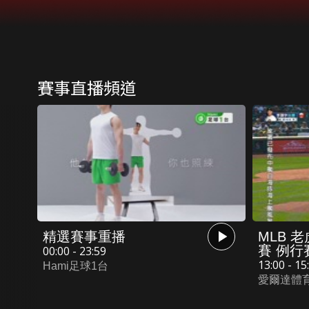
賽事直播頻道
精選賽事重播
MLB 老
賽 例行賽
00:00 - 23:59
13:00 - 15
Hami足球1台
愛爾達體