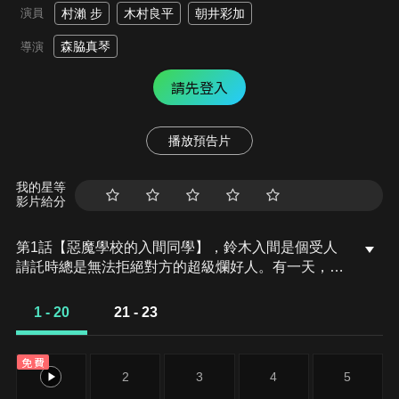
演員
村瀨 步
木村良平
朝井彩加
森脇真琴
導演
請先登入
播放預告片
我的星等
影片給分
第1話【惡魔學校的入間同學】，鈴木入間是個受人
請託時總是無法拒絕對方的超級爛好人。有一天，他
突然被帶往惡魔居住的魔界。在來到大惡魔．薩利班
的宅邸後，薩利班向入間提出了一個令人難以置信的
1 - 20
21 - 23
請求…那就是「成為薩利班的孫子」！入間很快就備
受薩利班的百般溺愛，並在薩利班的安排下，進入了
免費
由他擔任理事長的惡魔學校「巴比路斯」就讀。隱藏
1
2
3
4
5
著自己是人類的真面目，入間充滿緊張心跳的魔界校