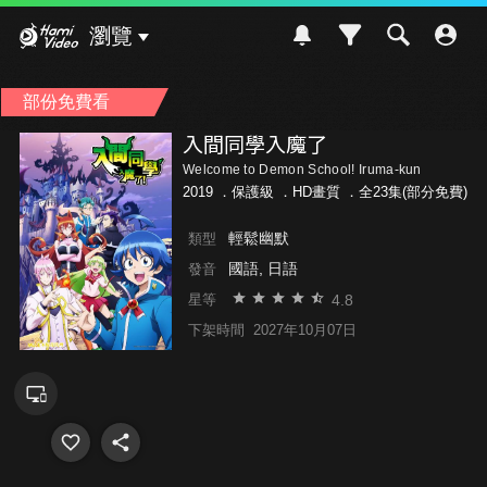
Hami Video
瀏覽
部份免費看
入間同學入魔了
Welcome to Demon School! Iruma-kun
2019 ．
保護級
．HD畫質 ．全23集(部分免費)
輕鬆幽默
類型
國語, 日語
發音
4.8
星等
下架時間
2027年10月07日