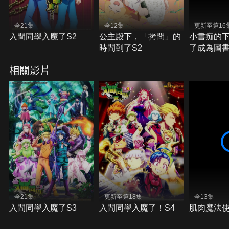
全21集
全12集
更新至第16
入間同學入魔了S2
公主殿下，「拷問」的
小書痴的下
時間到了S2
了成為圖
手段！領
相關影片
全21集
更新至第18集
全13集
入間同學入魔了S3
入間同學入魔了！S4
肌肉魔法使-