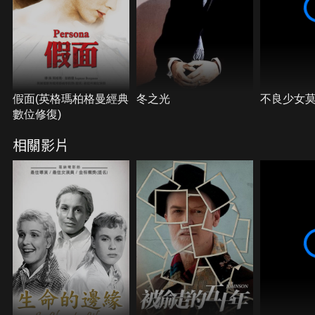
假面(英格瑪柏格曼經典
冬之光
不良少女
數位修復)
相關影片