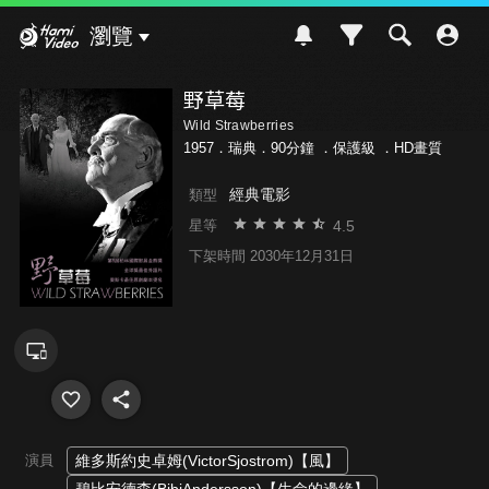
Hami Video
瀏覽
野草莓
Wild Strawberries
1957．瑞典．90分鐘 ．
保護級
．HD畫質
經典電影
類型
4.5
星等
下架時間 2030年12月31日
演員
維多斯約史卓姆(VictorSjostrom)【風】