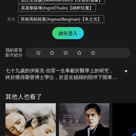
碧比安德森(BibiAndersson)【生命的邊緣】
英葛黎蘇琳(IngridThulin)【納粹狂魔】
英格瑪柏格曼(IngmarBergman)【冬之光】
導演
請先登入
我的星等
影片給分
七十九歲的伊薩克·伯雷一生奉獻於醫學上的研究，
終於獲得榮譽博士學位，於是在媳婦的陪伴下開車前
往多倫多參加典禮，途中，從媳婦口中得知兒子竟恨
自已自私的時候，他有所振動。他們在路邊休息，伊
其他人也看了
薩克坐在年少曾住過房子旁的草坪上開始忘我地回憶
自己的少年時期，他看見心儀的堂妹薩拉摘草莓送給
失聰的爺爺，從幻想清醒過來的伊薩克，望著站立在
他面前的竟與薩拉長得十分相似的少女與兩名青年。
伊薩克感悟並埋怨自已為了學問，將愛情等閒視之，
時光流逝，青春和愛情一去不返……