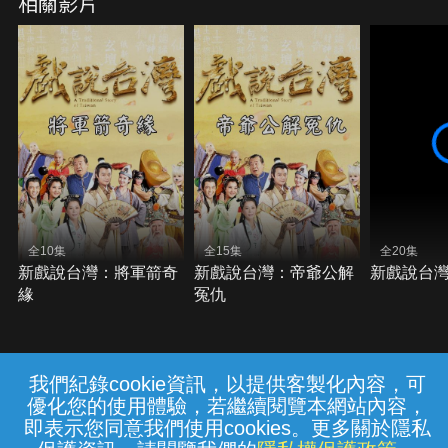
相關影片
全10集
全15集
全20集
新戲說台灣：將軍箭奇
新戲說台灣：帝爺公解
新戲說台
緣
冤仇
我們紀錄cookie資訊，以提供客製化內容，可
{{notifyMsg}}
優化您的使用體驗，若繼續閱覽本網站內容，
常見問題
線上客服
服務條款
隱私權保護
即表示您同意我們使用cookies。更多關於隱私