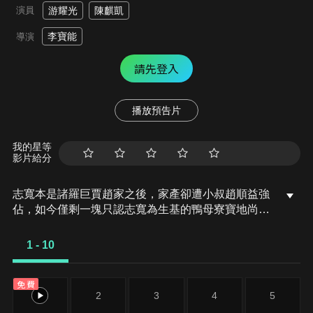
演員
游耀光
陳麒凱
李寶能
導演
請先登入
播放預告片
我的星等
影片給分
志寬本是諸羅巨賈趙家之後，家產卻遭小叔趙順益強
佔，如今僅剩一塊只認志寬為生基的鴨母寮寶地尚未
完全落入叔嬸之手。順益想方設法想用風水改運，特
地請來春禾戲團變換生基，志寬試圖從中破壞卻與團
1 - 10
主羅俊英結怨，不料卻在一次找尋瘋癲阿嬤過程中，
意外撞斷地方上壓制鬼怪的虎字碑，一霎引出一隻金
免費
雞巨妖。
1
2
3
4
5