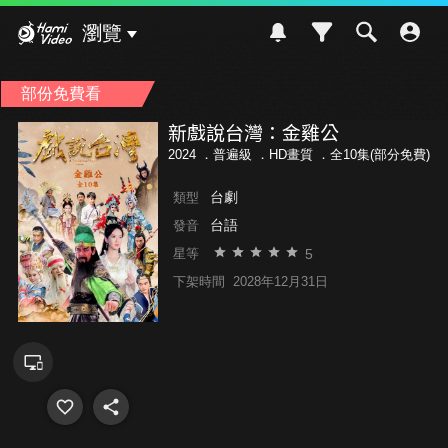
Hami Video
瀏覽
部份免費看
新戲說台灣：金雞公
2024 ．
普遍級
．HD畫質 ．全10集(部分免費)
台劇
類型
台語
發音
5
星等
下架時間
2028年12月31日