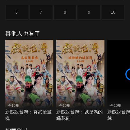
6
7
8
9
10
其他人也看了
全10集
全10集
全10集
新戲說台灣：真武筆畫
新戲說台灣：城隍媽的
新戲說台
魂
繡花鞋
緣