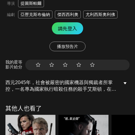
提圖斯帕爾
導演
亞歷克斯布倫納
傑西西利奧
尤利西斯奧利佛
編劇
請先登入
播放預告片
我的星等
影片給分
西元2045年，社會被嚴密的國家機器與獨裁者所掌
控，一名專為國家執行暗殺任務的殺手艾斯頓，在接
獲暗殺某名神秘女子的指令後，本該被抹去的過往記
憶竟逐漸回復，也讓艾斯頓開始認清誰才是真正的敵
其他人也看了
人……