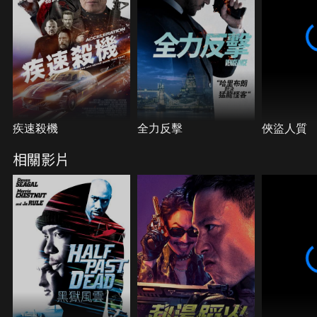
疾速殺機
全力反擊
俠盜人質
相關影片