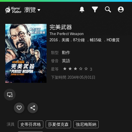
Hami Video
瀏覽
完美武器
The Perfect Weapon
2016．美國．87分鐘 ．
輔15級
．HD畫質
動作
類型
英語
發音
3
星等
下架時間 2034年05月01日
演員
史蒂芬席格
莎夏傑克森
強尼梅斯納