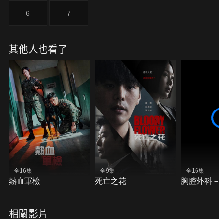
6
7
其他人也看了
全16集
全9集
全16集
熱血軍檢
死亡之花
胸腔外科
相關影片