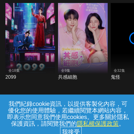
全18集
全9集
全32集
2099
共感細胞
鬼怪
我們紀錄cookie資訊，以提供客製化內容，可
{{notifyMsg}}
優化您的使用體驗，若繼續閱覽本網站內容，
常見問題
線上客服
服務條款
隱私權保護
即表示您同意我們使用cookies。更多關於隱私
保護資訊，請閱覽我們的
隱私權保護政策
。
中華電信股份有限公司個人家庭分公司
(統一編號：96979949) © 2026