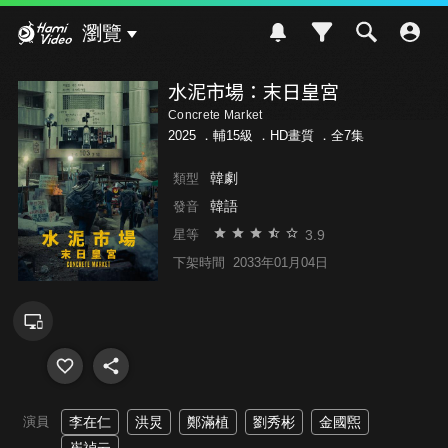
Hami Video
瀏覽
水泥市場：末日皇宮
Concrete Market
2025 ．
輔15級
．HD畫質 ．全7集
韓劇
類型
韓語
發音
3.9
星等
下架時間
2033年01月04日
演員
李在仁
洪炅
鄭滿植
劉秀彬
金國煕