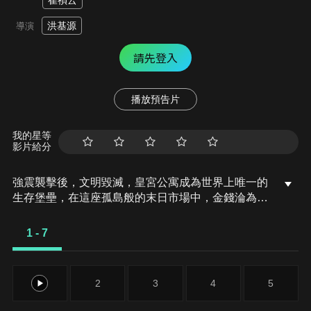
崔禎云
洪基源
導演
請先登入
播放預告片
我的星等
影片給分
強震襲擊後，文明毀滅，皇宮公寓成為世界上唯一的
生存堡壘，在這座孤島般的末日市場中，金錢淪為廢
紙，罐頭成為唯一的流通貨幣，食物、燃料與醫藥全
都在此進行以物易物的生存遊戲，在這一個崩壞的世
1 - 7
界裡，市場中最有權勢的人想盡辦法來保住地位，而
想爭奪權勢與想在皇宮市場生存的人各個各懷鬼胎，
階級與秩序也開始逐漸崩壞...。
1
2
3
4
5