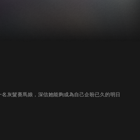
一名灰髮賽馬娘，深信她能夠成為自己企盼已久的明日