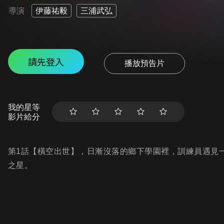
導演
伊藤祐毅
三浦武弘
請先登入
播放預告片
我的星等
影片給分
第1話【橫空出世】，日漸沒落的鄉下學園裡，訓練員遇見
之星。