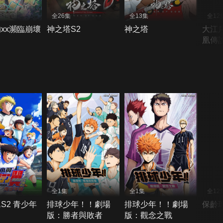
全26集
全13集
全12
xx瀕臨崩壞
神之塔S2
神之塔
大江
凰傳
全1集
全1集
全12
S2 青少年
排球少年！！劇場
排球少年！！劇場
保齡
版：勝者與敗者
版：觀念之戰