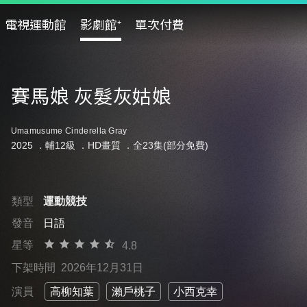
電視運動館
影劇館⁺
單次付費
賽馬娘 灰髮灰姑娘
Umamusume Cinderella Gray
2025 ．
輔12級
．HD畫質 ．全23集(部分免費)
類型
運動競技
發音
日語
星等
4.8
下架時間
2026年12月31日
演員
高柳知葉
瀨戶桃子
小西克幸