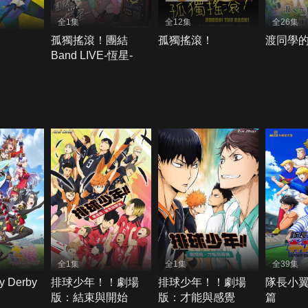
全1集
全12集
全26集
孤獨搖滾！團結
孤獨搖滾！
渡同學的
Band LIVE-恆星-
全1集
全1集
全39集
 Derby
排球少年！！劇場
排球少年！！劇場
隊長小翼
版：結束與開始
版：才能與感覺
篇