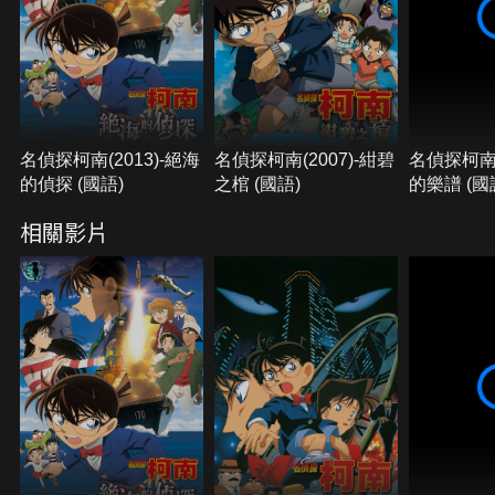
烈對戰！小蘭與少年偵探團成員看到眼前的這一切，
感到十分恐懼與不安。在海上自衛隊冷靜的應對處理
下，戰況總算平息了下來，但是卻摸不清敵人的目的
為何。在此同時，艦內發現了一隻自衛隊員的左手殘
肢，那隻手上戴了一只時間停滯在5:30 AM的手
錶．．．！在如此不尋常的事態下，大阪府警方與京
都府警方也緊急出動直升機前來現場，協力展開調
名偵探柯南(2013)-絕海
名偵探柯南(2007)-紺碧
名偵探柯南(
查。而謎樣般的女性自衛官－－藤井七海，也在此時
的偵探 (國語)
之棺 (國語)
的樂譜 (國
現身...危險度１５０％！！ 與看不見的敵人進行諜報
相關影片
戰！憑藉著犯人追蹤眼鏡、最新偵探工具「衛星電話
手錶」，以及在大阪的平次、和葉的協助下，柯南與
灰原、阿笠博士對此一事件展開調查，赫然發現某國
的間諜「Ｘ」竟然正潛伏在艦上！究竟間諜「Ｘ」是
誰？自衛隊員的左手、謎樣般的女性自衛官，他們之
間又有甚麼關聯存在呢？在這艘神盾艦上所發生的事
件，其實正蘊藏著一樁牽連日本全國的巨大陰謀！