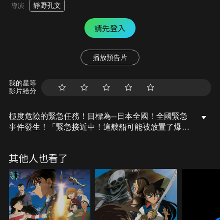
靜野孔文
導演
請先登入
播放預告片
我的星等
影片給分
極度危險的緊急任務！目標為‧‧‧日本全國！全國緊急
事件發生！「緊急接近中！這艘船可能被放置了爆破
物...」京都．舞鶴港灣的晨曦，出現了一艘身分不明
的船隻，遺留在船上的檔案及物品經查發現全部皆非
其他人也看了
來自日本國內。此一新聞的報導，讓日本全國陷入恐
慌。突然被襲擊的日本海上防衛艦「神盾艦」！柯
南、小蘭、毛利小五郎以及少年偵探團等人，一同參
加了神盾艦的體驗航海活動，在日本海上自衛隊員的
示範下，親眼見識到氣勢非凡的空中對戰演習。這時
候，神秘的敵軍突然來襲，演習旋即變成了真實的激