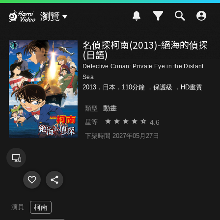
Hami Video
瀏覽
名偵探柯南(2013)-絕海的偵探
(日語)
Detective Conan: Private Eye in the Distant
Sea
2013．日本．110分鐘 ．
保護級
．HD畫質
動畫
類型
4.6
星等
下架時間 2027年05月27日
演員
柯南